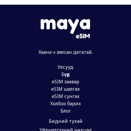
Хаана ч аялсан дататай.
Улсууд
Бүсүүд
eSIM заавар
eSIM шалгах
eSIM сунгах
Холбоо барих
Блог
Бидний тухай
Үйлчилгээний нөхцөл