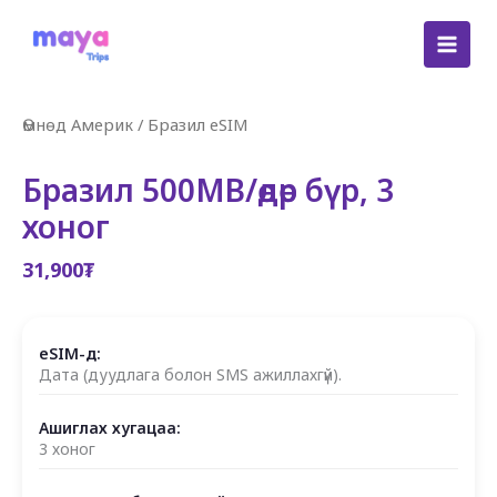
Skip
to
content
Өмнөд Америк
/
Бразил eSIM
Бразил 500MB/өдөр бүр, 3
хоног
31,900
₮
eSIM-д:
Дата (дуудлага болон SMS ажиллахгүй).
Ашиглах хугацаа:
3 хоног