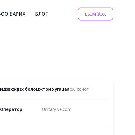
БОО БАРИХ
БЛОГ
ESIM ҮЗЭХ
Идэвхжүүлэх боломжтой хугацаа:
60 хоног
Оператор:
Unitary velcom