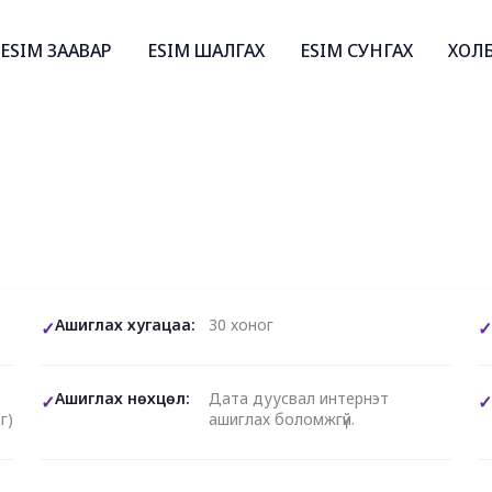
ESIM ЗААВАР
ESIM ШАЛГАХ
ESIM СУНГАХ
ХОЛ
Ашиглах хугацаа:
30 хоног
Ашиглах нөхцөл:
Дата дуусвал интернэт
г)
ашиглах боломжгүй.