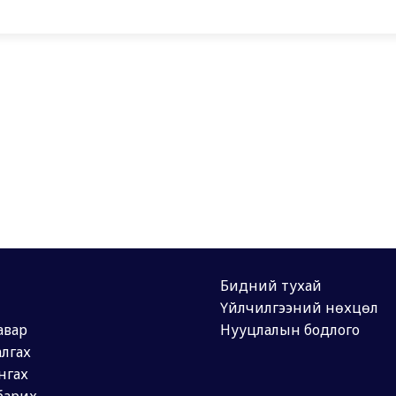
Бидний тухай
Үйлчилгээний нөхцөл
авар
Нууцлалын бодлого
лгах
нгах