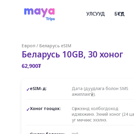
Skip
to
УЛСУУД
БҮСҮҮД
content
Европ
/
Беларусь eSIM
Беларусь 10GB, 30 хоног
62,900
₮
eSIM-д:
Дата (дуудлага болон SMS
ажиллахгүй).
Хоног тооцох:
Сүлжээнд холбогдоход
идэвхжинэ. Эхний хоног (24 ца
уг мөчөөс эхэлнэ.