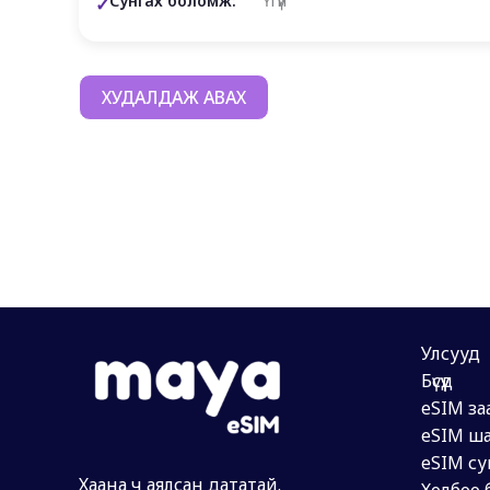
Сунгах боломж:
Үгүй
ХУДАЛДАЖ АВАХ
Улсууд
Бүсүүд
eSIM за
eSIM ша
eSIM су
Хаана ч аялсан дататай.