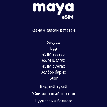
Хаана ч аялсан дататай.
Улсууд
Бүсүүд
eSIM заавар
eSIM шалгах
eSIM сунгах
Холбоо барих
Блог
Бидний тухай
Үйлчилгээний нөхцөл
Нууцлалын бодлого