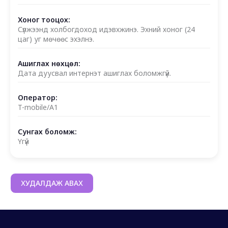
Хоног тооцох:
Сүлжээнд холбогдоход идэвхжинэ. Эхний хоног (24
цаг) уг мөчөөс эхэлнэ.
Ашиглах нөхцөл:
Дата дуусвал интернэт ашиглах боломжгүй.
Оператор:
T-mobile/A1
Сунгах боломж:
Үгүй
ХУДАЛДАЖ АВАХ