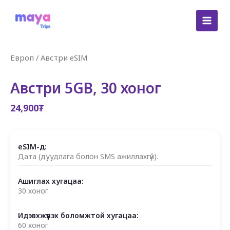
Skip
to
content
Европ
/
Австри eSIM
Австри 5GB, 30 хоног
24,900
₮
eSIM-д:
Дата (дуудлага болон SMS ажиллахгүй).
Ашиглах хугацаа:
30 хоног
Идэвхжүүлэх боломжтой хугацаа:
60 хоног