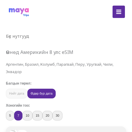
Skip
to
content
Бүс нутгууд
Өмнөд Америкийн 8 улс eSIM
Аргентин, Бразил, Колумб, Парагвай, Перу, Уругвай, Чили,
Эквадор
Багцын төрөл:
Нийт дата
Өдөр бүр дата
Хоногийн тоо:
5
7
10
15
20
30