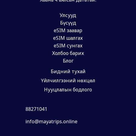
Улсууд
Бүсүүд
eSIM заавар
eSIM шалгах
eSIM сунгах
Холбоо барих
Блог
Бидний тухай
Үйлчилгээний нөхцөл
Нууцлалын бодлого
88271041
info@mayatrips.online