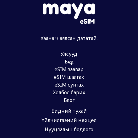
Хаана ч аялсан дататай.
Улсууд
Бүсүүд
eSIM заавар
eSIM шалгах
eSIM сунгах
Холбоо барих
Блог
Бидний тухай
Үйлчилгээний нөхцөл
Нууцлалын бодлого