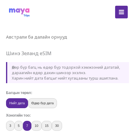
Skip
to
content
Австрали ба далайн орнууд
Шинэ Зеланд eSIM
Өдөр бүр багц нь өдөр бүр тодорхой хэмжээний дататай,
дараагийн өдөр дахин шинээр эхэлнэ.
Харин нийт дата багцыг нийт хугацааны турш ашиглана.
Багцын төрөл:
Нийт дата
Өдөр бүр дата
Хоногийн тоо:
3
5
7
10
15
30