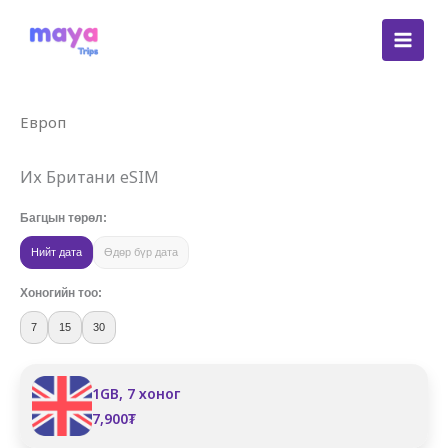
Skip
to
content
Европ
Их Британи eSIM
Багцын төрөл:
Нийт дата
Өдөр бүр дата
Хоногийн тоо:
7
15
30
1GB, 7 хоног
7,900
₮