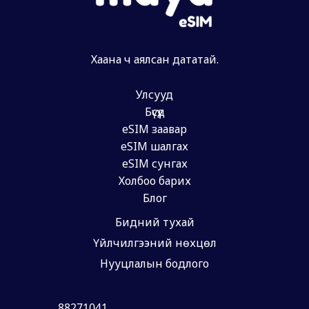
Хаана ч аялсан дататай.
Улсууд
Бүсүүд
eSIM заавар
eSIM шалгах
eSIM сунгах
Холбоо барих
Блог
Бидний тухай
Үйлчилгээний нөхцөл
Нууцлалын бодлого
88271041