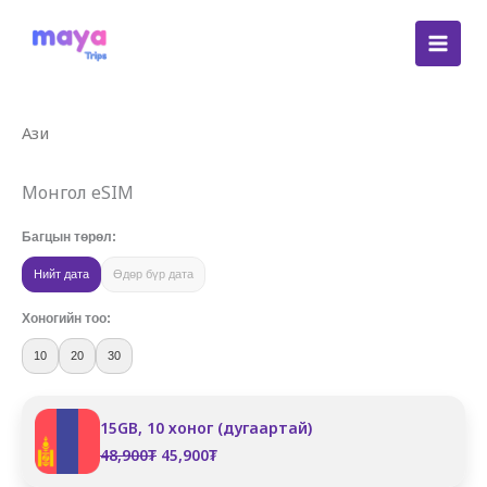
Skip
to
content
Ази
Монгол eSIM
Багцын төрөл:
Нийт дата
Өдөр бүр дата
Хоногийн тоо:
10
20
30
15GB, 10 хоног (дугаартай)
Original
Current
48,900
₮
45,900
₮
price
price