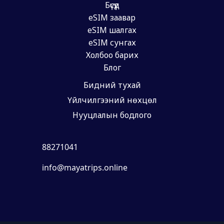
Бүсүүд
eSIM заавар
eSIM шалгах
eSIM сунгах
Холбоо барих
Блог
Бидний тухай
Үйлчилгээний нөхцөл
Нууцлалын бодлого
88271041
info@mayatrips.online